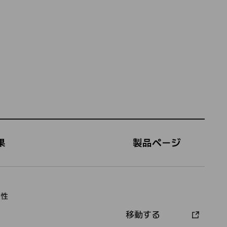
​
製品ページ​
変性
移動する
承