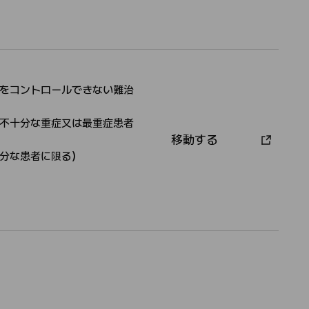
認
者
をコントロールできない難治
不十分な重症又は最重症患者
移動する
承
分な患者に限る）
認
者