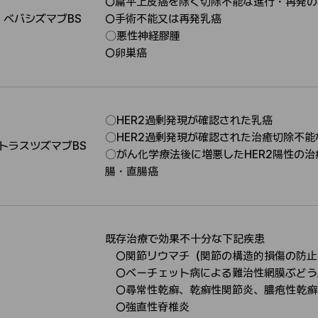
○扁平上皮癌を除く切除不能な進行・再発の
ベバシズマブBS
○手術不能又は再発乳癌
適
〇悪性神経膠腫
応
○卵巣癌
〇HER2過剰発現が確認された乳癌
〇HER2過剰発現が確認された治癒切除不
トラスツズマブBS
適
〇がん化学療法後に増悪したHER2陽性の
応
腸・直腸癌
既存治療で効果不十分な下記疾患
○関節リウマチ（関節の構造的損傷の防止
○ベーチェット病による難治性網膜ぶどう
○尋常性乾癬、乾癬性関節炎、膿疱性乾癬
○強直性脊椎炎