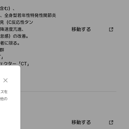
含む）、
、全身型若年性特発性関​節炎​
見（C反応性タン​
移動する
降速度亢進、
承
倦怠感）の改善。
認
者に限る。​
者
​
」​
ェクター「CT」​
含む）​
c
l
o
ンスを
s
の他の
e
T」
移動する
承