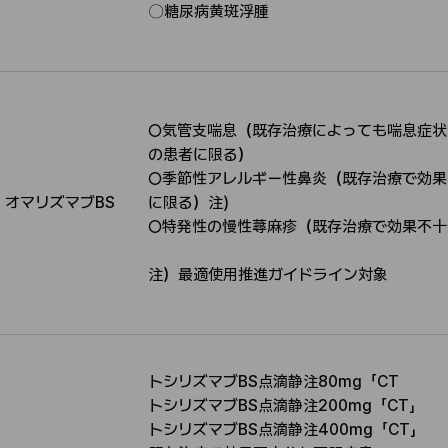
応
〇糖尿病黄斑浮腫
○気管支喘息（既存治療によっても喘息症状
の患者に限る）
○季節性アレルギー性鼻炎（既存治療で効果
オマリズマブBS
に限る）注)
適
○特発性の慢性蕁麻疹（既存治療で効果不十
応
注）最適使用推進ガイドライン対象
トシリズマブBS点滴静注80mg「CT
トシリズマブBS点滴静注200mg「CT」​
トシリズマブBS点滴静注400mg「CT」​