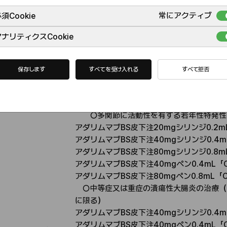
応
○中等症から重症の活動期クローン病の導
常にアクティブ
須Cookie
分な場合に限る）
ナリティクスCookie
アダリムマブBS皮下注20mgシリンジ0.2m
保存します
すべてを受け入れる
すべて拒否
アダリムマブBS皮下注40mgシリンジ0.4m
アダリムマブBS皮下注40mgペン0.4mL「
既存治療で効果不十分な下記疾患
○多関節に活動性を有する若年性特発性
アダリムマブBS皮下注20mgシリンジ0.2m
アダリムマブBS皮下注40mgシリンジ0.4m
アダリムマブBS皮下注80mgシリンジ0.8m
アダリムマブBS皮下注40mgペン0.4mL「
アダリムマブBS皮下注80mgペン0.8mL「C
○中等症又は重症の潰瘍性大腸炎の治療（
に限る）
アダリムマブBS皮下注40mgシリンジ0.4m
アダリムマブBS皮下注40mgペン0.4mL「