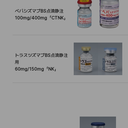
名
I
ベバシズマブBS点滴静注
称
N
100mg/400mg「CTNK」
N
トラスツズマブBS点滴静注
名
I
用
称
N
60mg/150mg「NK」
N