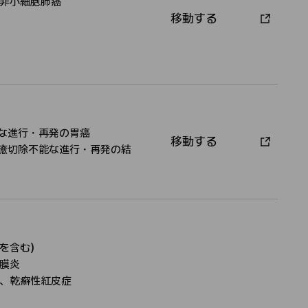
非小細胞肺癌
移動する
承
認
者
能な進行・再発の胃癌
移動する
承
治癒切除不能な進行・再発の結
認
者
を含む）
膜炎
、乾癬性紅皮症