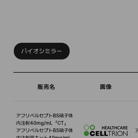
バイオシミラー
バ
イ
販売名
画像
オ
シ
ミ
ラ
アフリベルセプトBS硝子体
ー
内注射40mg/mL「CT」
アフリベルセプトBS硝子体
名
I
内注射用キット40mg/mL