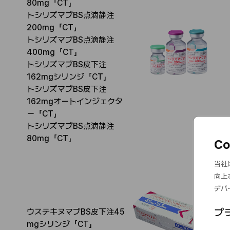
80mg「CT」​
トシリズマブBS点滴静注
200mg「CT」​
トシリズマブBS点滴静注
400mg「CT」​
名
I
トシリズマブBS皮下注
称
N
162mgシリンジ「CT」​
N
トシリズマブBS皮下注
162mgオートインジェクタ
ー「CT」​
トシリズマブBS点滴静注
80mg「CT」​
C
当社
向上
デバ
プ
ウステキヌマブBS皮下注45
名
I
mgシリンジ「CT」