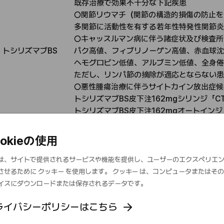
既存治療で効果不十分な下記疾患​
○関節リウマチ（関節の構造的損傷の防止を
多関節に​活動性を有する若年性特発性関節炎
○キャッスルマン病に伴う諸症状及び検査所
トシリズマブBS​
パク高値、フィブリノーゲン高値、赤血球沈
適
ヘ​モグロビン低値、アルブミン低値、全身
応
た​だし、リンパ節の摘除が適応とならない患
○悪性腫瘍治療に伴うサイトカイン放出症候群
トシリズマブBS皮下注162mgシリンジ「CT
トシリズマブBS皮下注162mgオートインジ
既存治療で効果不十分な下記疾患​
○関節リウマチ（関節の構造的損傷の防止を
ookieの使用
は、サイトで提供されるサービスや機能を提供し、ユーザーのエクスペリエ
させるために クッキー を使用します。 クッキー は、コンピュータまたはそ
ウステキヌマブBS皮下注45mgシリンジ「C
イスにダウンロードまたは保存されるデータです。
既存治療で効果不十分な下記疾患
ライバシーポリシーはこちら
○尋常性乾癬、乾癬性関節炎
ウステキヌマブBS
適
ウステキヌマブBS点滴静注130mg「CT」