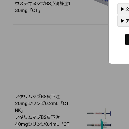
称
N
ウステキヌマブBS点滴静注1
▶
必
N
30mg「CT」
▶
ア
アダリムマブBS皮下注
20mgシリンジ0.2mL「CT
NK」
アダリムマブBS皮下注
40mgシリンジ0.4mL「CT