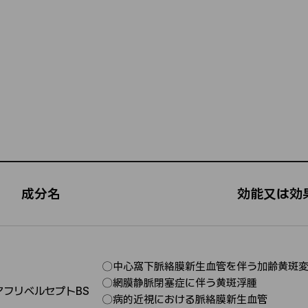
成分名
効能又は効果
〇中心窩下脈絡膜新生血管を伴う加齢黄斑
〇網膜静脈閉塞症に伴う黄斑浮腫
アフリベルセプトBS
適
〇病的近視における脈絡膜新生血管