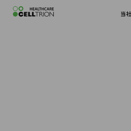
Celltrion Antibody Biosimilar Produc
当