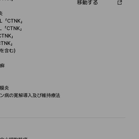
移動する
承
認
炎
者
L「CTNK」
L「CTNK」
CTNK」
TNK」
を含む）
癬
膜炎
ン病の寛解導入及び維持療法