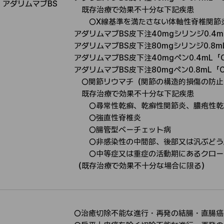
アダリムマブBS
適
既存治療で効果不十分な下記疾患
応
○X線基準を満たさない体軸性脊椎関節
アダリムマブBS皮下注40mgシリンジ0.4m
アダリムマブBS皮下注80mgシリンジ0.8m
アダリムマブBS皮下注40mgペン0.4mL「
アダリムマブBS皮下注80mgペン0.8mL「C
○関節リウマチ（関節の構造的損傷の防止
既存治療で効果不十分な下記疾患
○尋常性乾癬、乾癬性関節炎、膿疱性乾
○強直性脊椎炎
○腸管型ベーチェット病
○非感染性の中間部、後部又は汎ぶどう
○中等症又は重症の活動期にあるクロー
（既存治療で効果不十分な場合に限る）
○治癒切除不能な進行・再発の結腸・直腸癌