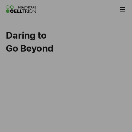
Celltrion the Global Pharmaceutical Co
Daring to
Go Beyond