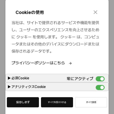
c
Cookieの使用
l
o
当社は、サイトで提供されるサービスや機能を提供
s
適性検査
3
し、ユーザーのエクスペリエンスを向上させるため
e
に クッキー を使用します。 クッキー は、コンピュ
ータまたはその他のデバイスにダウンロードまたは
保存されるデータです。
プライバシーポリシーはこちら
一次面接
▶
必須Cookie
4
常にアクティブ
▶
アナリティクスCookie
保存します
すべてを受け入れる
すべて拒否