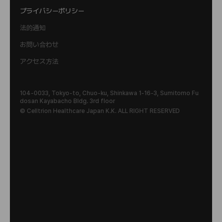
プライバシーポリシー
法的通知
お問い合わせ
アクセス方法
104-0033, Tokyo-to, Chuo-ku, Shinkawa 1-16-3, Sumitomo Fu
dosan Kayabacho Bldg. 3rd floor
© Celltrion Healthcare Japan K.K. ALL RIGHT RESERVED