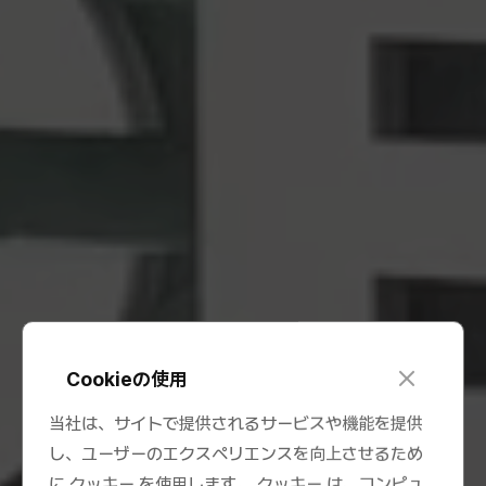
c
Cookieの使用
l
o
当社は、サイトで提供されるサービスや機能を提供
s
し、ユーザーのエクスペリエンスを向上させるため
e
に クッキー を使用します。 クッキー は、コンピュ