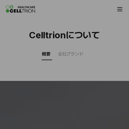
Celltrion the Global Pharmaceutical Co
Celltrionについて
概要
会社ブランド
M
O
V
E